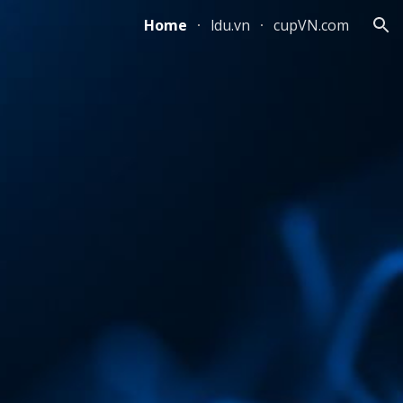
Home
ldu.vn
cupVN.com
ion