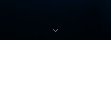
nh lập
VLU.ldu.vn
giúp các thành viên từ
VLU.edu.vn
thể hi
ebsite
luôn tồn tại vĩnh viễn mà không cần gia hạn là
YourCV
c bằng cấp và dự án để chứng tỏ rằng
"Tôi là một người có tin
hì bạn chỉ
cần gửi website
YourCVname.VLU.ldu.vn
.
 tỏ là một thành viên ưu tú của cộng đồng này, hãy
'ký tên
ã có
tại
VLU.cupVN.com
.