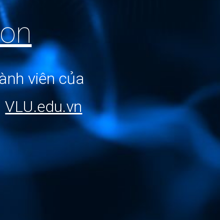
ion
hành viên
của
g
VLU.edu.vn