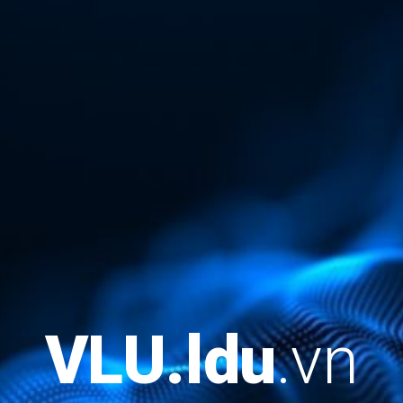
VLU.
ldu
.vn