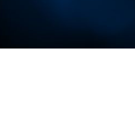
ện
năng lực học tập
name.VLU.ldu.vn
.
h thần học tập suốt
'
bằng các tên miền