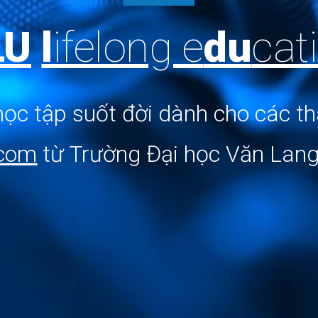
LU
l
ifelong e
du
cat
ọc tập suốt đời dành cho các t
.com
từ
Trường Đại học Văn Lan